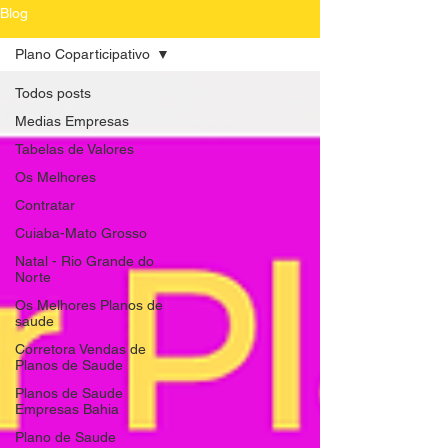
Blog
Plano Coparticipativo
Todos posts
Medias Empresas
Tabelas de Valores
Os Melhores
Contratar
Cuiaba-Mato Grosso
Natal - Rio Grande do
Norte
Os Melhores Planos de
saude
Corretora Vendas de
Planos de Saude
Planos de Saude
Empresas Bahia
Plano de Saude