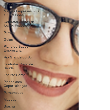
Bahia
Medias Empresas 30 a
199 Pessoas
Contratar Planos de
Saude Empresas
Parana
Goias
Plano de Saude
Empresarial
Rio Grande do Sul
Contratar Plano de
Saude
Espirito Santo
Planos com
Coparticipação
Pernambuco
Alagoas
Brasilia