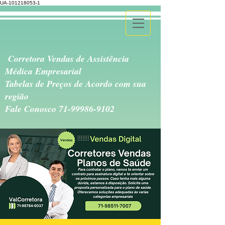
UA-101218053-1
Corretora Vendas de Assistência
Médica Empresarial
Tabelas de Preços de Acordo com sua
região
Fale Conosco
71-99986-9102