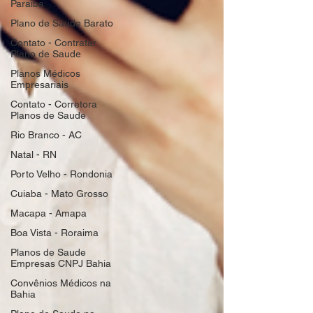
Paraiba
Plano de Saude Barato
Contato - Contratar
Plano de Saude
Planos Médicos
Empresariais
Contato - Corretora
Planos de Saude
Rio Branco - AC
Natal - RN
Porto Velho - Rondonia
Cuiaba - Mato Grosso
Macapa - Amapa
Boa Vista - Roraima
Planos de Saude
Empresas CNPJ Bahia
Convênios Médicos na
Bahia