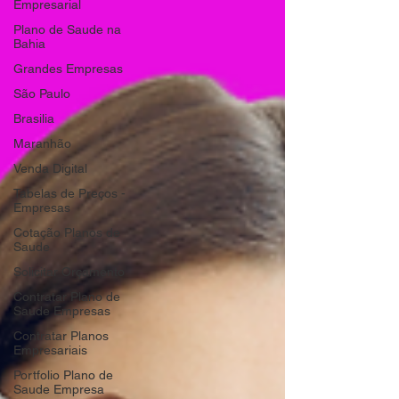
Empresarial
Plano de Saude na
Bahia
Grandes Empresas
São Paulo
Brasilia
Maranhão
Venda Digital
Tabelas de Preços -
Empresas
Cotação Planos de
Saude
Solicitar Orçamento
Contratar Plano de
Saude Empresas
Contratar Planos
Empresariais
Portfolio Plano de
Saude Empresa