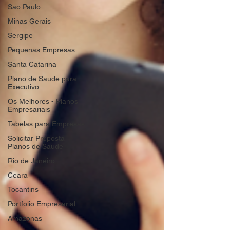
Sao Paulo
Minas Gerais
Sergipe
Pequenas Empresas
Santa Catarina
Plano de Saude para
Executivo
Os Melhores - Planos
Empresariais
Tabelas para Empresas
Solicitar Proposta
Planos de Saude
Rio de Janeiro
Ceara
Tocantins
Portfolio Empresarial
Amazonas