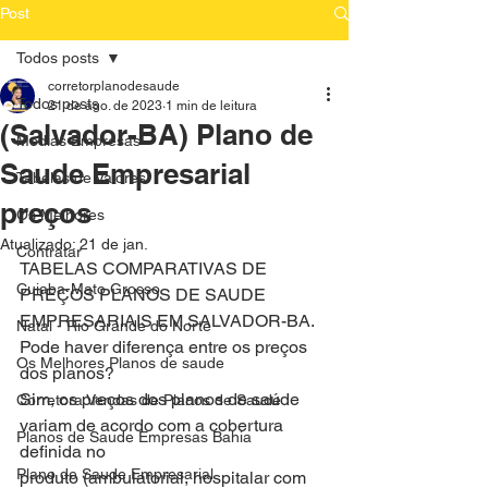
Post
Todos posts
corretorplanodesaude
Todos posts
21 de ago. de 2023
1 min de leitura
(Salvador-BA) Plano de
Medias Empresas
Saude Empresarial
Tabelas de Valores
preços
Os Melhores
Atualizado:
21 de jan.
Contratar
TABELAS COMPARATIVAS DE 
Cuiaba-Mato Grosso
PREÇOS PLANOS DE SAUDE 
EMPRESARIAIS EM SALVADOR-BA.
Natal - Rio Grande do Norte
Pode haver diferença entre os preços 
Os Melhores Planos de saude
dos planos?
Sim, os preços dos planos de saúde 
Corretora Vendas de Planos de Saude
variam de acordo com a cobertura 
Planos de Saude Empresas Bahia
definida no
Plano de Saude Empresarial
produto (ambulatorial, hospitalar com 