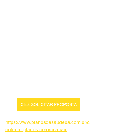
Click SOLICITAR PROPOSTA
https://www.planosdesaudeba.com.br/c
ontratar-planos-empresariais