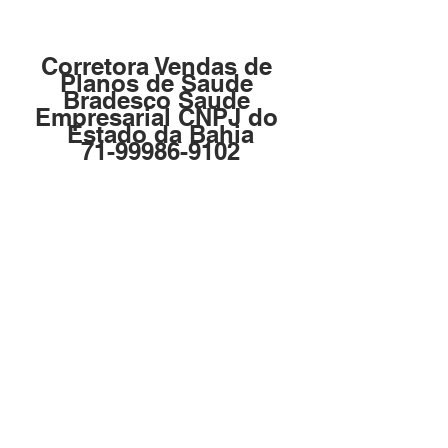
Corretora Vendas de 
Planos de Saude 
Bradesco Saude 
Empresarial CNPJ do 
Estado da Bahia
71-99986-9102