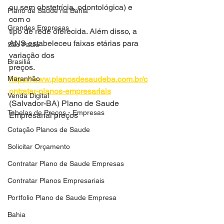
ou sem obstetrícia, odontológica) e 
Plano de Saude na Bahia
com o
Grandes Empresas
tipo de rede oferecida. Além disso, a 
ANS estabeleceu faixas etárias para 
São Paulo
variação dos
Brasilia
preços.
Maranhão
https://www.planosdesaudeba.com.br/c
ontratar-planos-empresariais
Venda Digital
(Salvador-BA) Plano de Saude 
Tabelas de Preços - Empresas
Empresarial preços
Cotação Planos de Saude
Solicitar Orçamento
Contratar Plano de Saude Empresas
Contratar Planos Empresariais
Portfolio Plano de Saude Empresa
Bahia