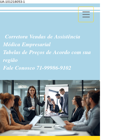
UA-101218053-1
Corretora Vendas de Assistência
Médica Empresarial
Tabelas de Preços de Acordo com sua
região
Fale Conosco
71-99986-9102