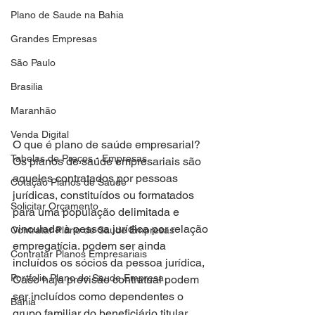
Plano de Saude na Bahia
Grandes Empresas
São Paulo
Brasilia
Maranhão
Venda Digital
O que é plano de saúde empresarial?
Tabelas de Preços - Empresas
Os planos de saúde empresariais são 
aqueles contratados por pessoas 
Cotação Planos de Saude
jurídicas, constituídos ou formatados 
Solicitar Orçamento
para uma população delimitada e 
vinculada à pessoa jurídica por relação 
Contratar Plano de Saude Empresas
empregatícia. podem ser ainda 
Contratar Planos Empresariais
incluídos os sócios da pessoa jurídica, 
Portfolio Plano de Saude Empresa
Caso haja previsão contratual podem 
ser incluídos como dependentes o 
Bahia
grupo familiar do beneficiário titular.