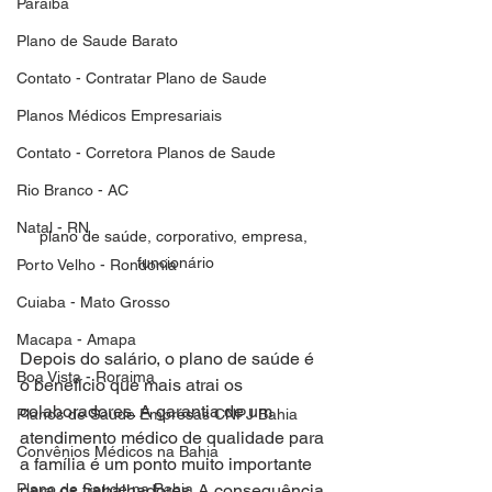
Paraiba
Plano de Saude Barato
Contato - Contratar Plano de Saude
Planos Médicos Empresariais
Contato - Corretora Planos de Saude
Rio Branco - AC
Natal - RN
plano de saúde, corporativo, empresa, 
funcionário
Porto Velho - Rondonia
Cuiaba - Mato Grosso
Macapa - Amapa
Depois do salário, o plano de saúde é 
Boa Vista - Roraima
o benefício que mais atrai os 
colaboradores. A garantia de um 
Planos de Saude Empresas CNPJ Bahia
atendimento médico de qualidade para 
Convênios Médicos na Bahia
a família é um ponto muito importante 
para os trabalhadores. A consequência 
Plano de Saude na Bahia