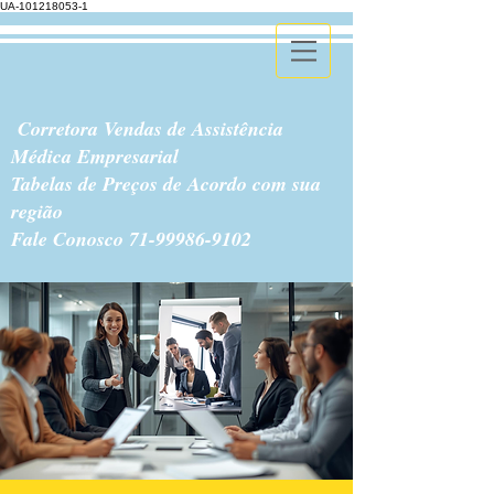
UA-101218053-1
Corretora Vendas de Assistência
Médica Empresarial
Tabelas de Preços de Acordo com sua
região
Fale Conosco
71-99986-9102