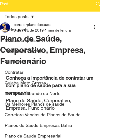
Post
Todos posts
corretorplanodesaude
Todos posts
8 de nov. de 2019
1 min de leitura
Plano de Saúde,
Medias Empresas
Corporativo, Empresa,
Tabelas de Valores
Funcionário
Os Melhores
Contratar
Conheça a importância de contratar um 
Cuiaba-Mato Grosso
bom plano de saúde para a sua 
companhia
Natal - Rio Grande do Norte
Plano de Saúde, Corporativo, 
Os Melhores Planos de saude
Empresa, Funcionário
Corretora Vendas de Planos de Saude
Planos de Saude Empresas Bahia
Plano de Saude Empresarial