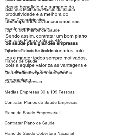
desse benefício é o aumento da 
Lista dos Melhores Planos de Saude
produtividade e a melhora do 
Plano Coparticipativo
desempenho dos funcionários nas 
tarefas empresariais.
Top 10 dos Planos de Saude
Sendo assim, contratar um bom 
plano 
Contratar Plano de Saude-BA
de saúde para grandes empresas
ajuda a atrair bons funcionários, retê-
Tabelas Planos de Saude
los e manter todos sempre motivados, 
Planos de Saude
pois a equipe valoriza as vantagens e 
Portfolio Plano de Saude Adesão
os benefícios que a companhia 
proporciona.
Grandes Empresas
Medias Empresas 30 a 199 Pessoas
Contratar Planos de Saude Empresas
Plano de Saude Empresarial
Contratar Plano de Saude
Plano de Saude Cobertura Nacional