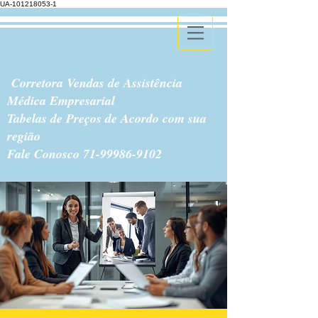
UA-101218053-1
Corretora Vendas de Assistência
Médica Empresarial
Tabelas de Preços de Acordo com sua
região
Fale Conosco
71-99986-9102