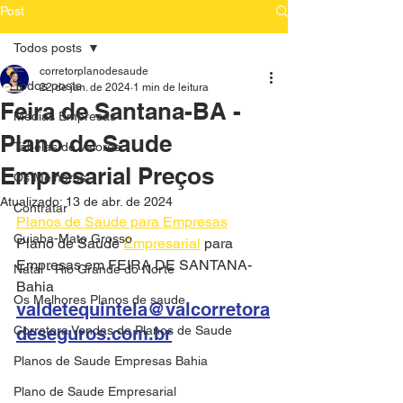
Post
Todos posts
corretorplanodesaude
Todos posts
22 de jan. de 2024
1 min de leitura
Feira de Santana-BA -
Medias Empresas
Plano de Saude
Tabelas de Valores
Empresarial Preços
Os Melhores
Atualizado:
13 de abr. de 2024
Contratar
Planos de Saude para Empresas
Cuiaba-Mato Grosso
Plano de Saude 
Empresarial
 para 
Empresas em FEIRA DE SANTANA-
Natal - Rio Grande do Norte
Bahia
Os Melhores Planos de saude
valdetequintela@valcorretora
Corretora Vendas de Planos de Saude
deseguros.com.br
Planos de Saude Empresas Bahia
Plano de Saude Empresarial