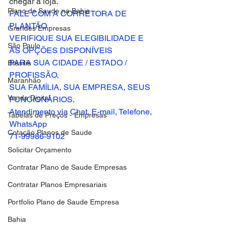
chegar à loja.
Plano de Saude na Bahia
FALE COM A CORRETORA DE 
PLANTÃO
Grandes Empresas
VERIFIQUE SUA ELEGIBILIDADE E 
São Paulo
AS OPÇÕES DISPONÍVEIS
PARA SUA CIDADE / ESTADO / 
Brasilia
PROFISSÃO,
Maranhão
SUA FAMÍLIA, SUA EMPRESA, SEUS 
Venda Digital
FUNCIONÁRIOS.
Atendimento via Chat, E-mail, Telefone, 
Tabelas de Preços - Empresas
WhatsApp
Cotação Planos de Saude
​71-99986-9102
Solicitar Orçamento
Contratar Plano de Saude Empresas
Contratar Planos Empresariais
Portfolio Plano de Saude Empresa
Bahia