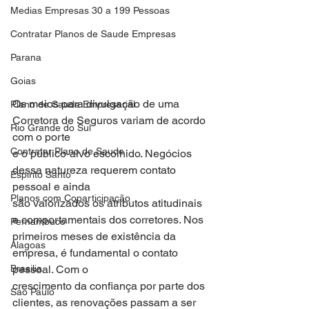
Medias Empresas 30 a 199 Pessoas
Contratar Planos de Saude Empresas
Parana
Goias
Os meios para divulgação de uma 
Plano de Saude Empresarial
Corretora de Seguros variam de acordo 
Rio Grande do Sul
com o porte
Contratar Plano de Saude
e o público-alvo escolhido. Negócios 
dessa natureza requerem contato 
Espirito Santo
pessoal e ainda
Planos com Coparticipação
são valorizados os atributos atitudinais 
e comportamentais dos corretores. Nos
Pernambuco
primeiros meses de existência da 
Alagoas
empresa, é fundamental o contato 
Brasilia
pessoal. Com o
crescimento da confiança por parte dos 
Sao Paulo
clientes, as renovações passam a ser