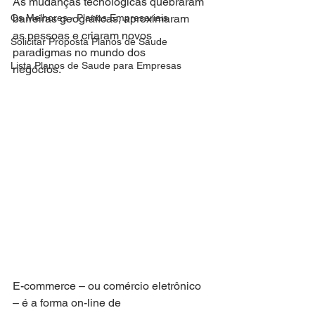
As mudanças tecnológicas quebraram 
Os Melhores - Planos Empresariais
barreiras geográficas, aproximaram
as pessoas e criaram novos 
Solicitar Proposta Planos de Saude
paradigmas no mundo dos
Lista Planos de Saude para Empresas
negócios.
E-commerce – ou comércio eletrônico 
– é a forma on-line de