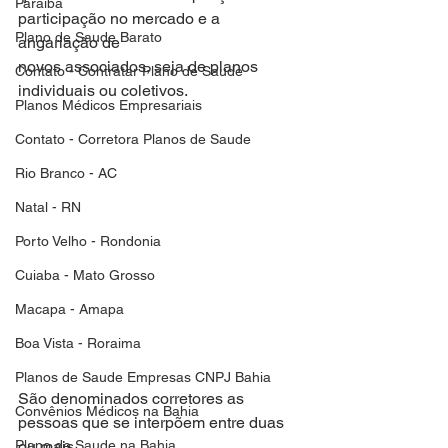
Paraiba
participação no mercado e a 
Plano de Saude Barato
angariação de
novos associados, seja de planos 
Contato - Contratar Plano de Saude
individuais ou coletivos.
Planos Médicos Empresariais
Contato - Corretora Planos de Saude
Rio Branco - AC
Natal - RN
Porto Velho - Rondonia
Cuiaba - Mato Grosso
Macapa - Amapa
Boa Vista - Roraima
Planos de Saude Empresas CNPJ Bahia
São denominados corretores as 
Convênios Médicos na Bahia
pessoas que se interpõem entre duas 
Plano de Saude na Bahia
ou mais