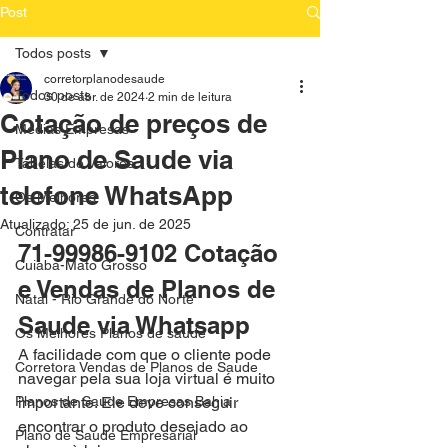
Post
Todos posts
corretorplanodesaude
Todos posts
30 de abr. de 2024
2 min de leitura
Cotação de preços de
Medias Empresas
Plano de Saude via
Tabelas de Valores
telefone WhatsApp
Os Melhores
Atualizado:
25 de jun. de 2025
Contratar
71-99986-9102 Cotação 
Cuiaba-Mato Grosso
e Vendas de Planos de 
Natal - Rio Grande do Norte
Saude via Whatsapp
Os Melhores Planos de saude
A facilidade com que o cliente pode 
Corretora Vendas de Planos de Saude
navegar pela sua loja virtual é muito 
Planos de Saude Empresas Bahia
importante. Ele deve conseguir 
encontrar o produto desejado ao 
Plano de Saude Empresarial