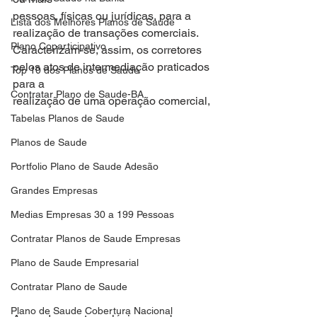
pessoas, físicas ou jurídicas, para a 
Lista dos Melhores Planos de Saude
realização de transações comerciais.
Plano Coparticipativo
Caracterizam-se, assim, os corretores 
pelos atos de intermediação praticados 
Top 10 dos Planos de Saude
para a
Contratar Plano de Saude-BA
realização de uma operação comercial,
Tabelas Planos de Saude
Planos de Saude
Portfolio Plano de Saude Adesão
Grandes Empresas
Medias Empresas 30 a 199 Pessoas
Contratar Planos de Saude Empresas
Plano de Saude Empresarial
Contratar Plano de Saude
Plano de Saude Cobertura Nacional