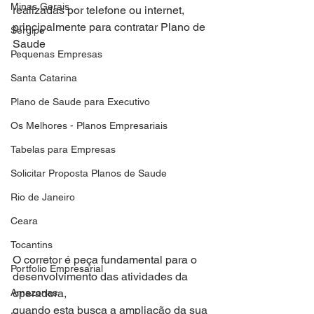
Minas Gerais
realizadas por telefone ou internet, 
principalmente para contratar Plano de 
Sergipe
Saude
Pequenas Empresas
Santa Catarina
Plano de Saude para Executivo
Os Melhores - Planos Empresariais
Tabelas para Empresas
Solicitar Proposta Planos de Saude
Rio de Janeiro
Ceara
Tocantins
O corretor é peça fundamental para o 
Portfolio Empresarial
desenvolvimento das atividades da 
Amazonas
operadora,
quando esta busca a ampliação da sua 