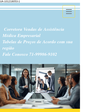
UA-101218053-1
Corretora Vendas de Assistência
Médica Empresarial
Tabelas de Preços de Acordo com sua
região
Fale Conosco
71-99986-9102