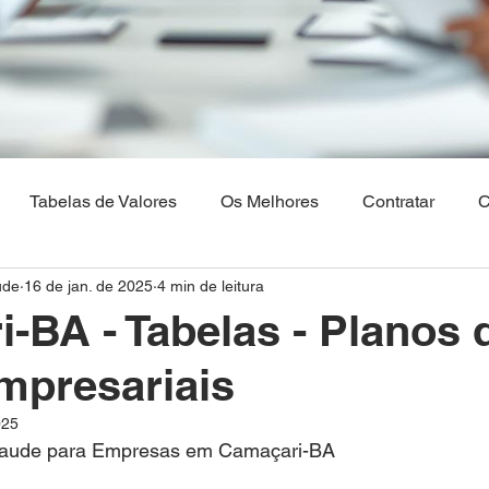
Tabelas de Valores
Os Melhores
Contratar
C
ude
16 de jan. de 2025
4 min de leitura
Os Melhores Planos de saude
Corretora Vendas de Pla
-BA - Tabelas - Planos 
mpresariais
hia
Plano de Saude Empresarial
Plano de Saude na 
025
Saude para Empresas em Camaçari-BA  
aulo
Brasilia
Maranhão
Venda Digital