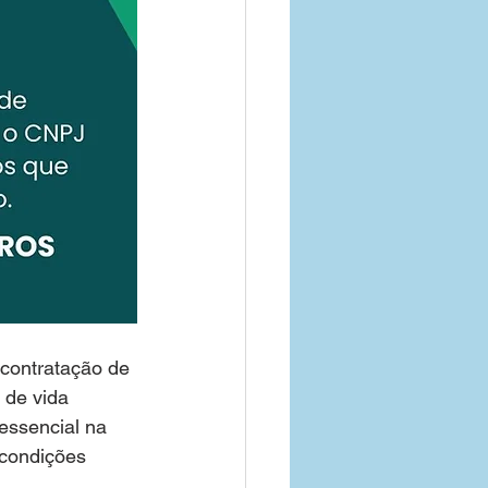
 contratação de 
 de vida  
essencial na 
 condições 