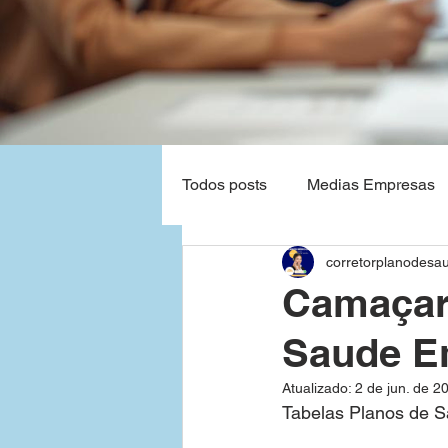
Todos posts
Medias Empresas
corretorplanodesa
Natal - Rio Grande do Norte
Camaçari
Saude E
Planos de Saude Empresas Ba
Atualizado:
2 de jun. de 2
Tabelas Planos de 
Grandes Empresas
São P