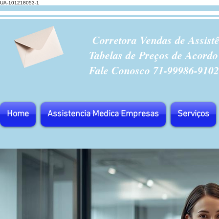
UA-101218053-1
Corretora Vendas de Assist
Tabelas de Preços de Acordo
Fale Conosco 71-99986-9102
Home
Assistencia Medica Empresas
Serviços