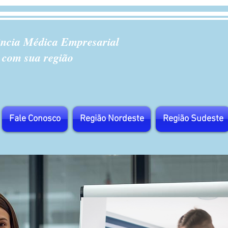
ência Médica Empresarial
 com sua região
Fale Conosco
Região Nordeste
Região Sudeste