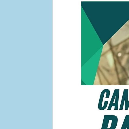
Tabelas de Preços - Empresas
Contratar Plano de Saude Emp
Bahia
Medias Empresas 3
Plano de Saude Empresarial