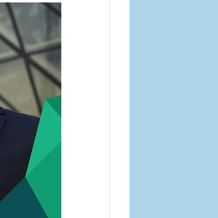
o de Saude Empresa
Parana
Goias