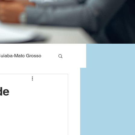
uiaba-Mato Grosso
nos de Saude
de
Bahia