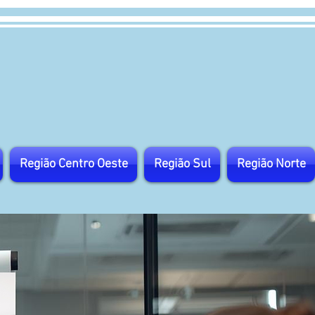
Região Centro Oeste
Região Sul
Região Norte