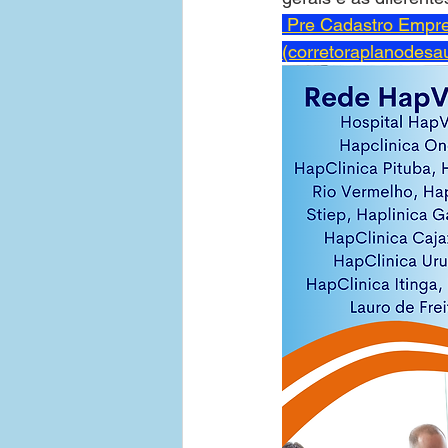
 Pre Cadastro Empre
(corretoraplanodesa