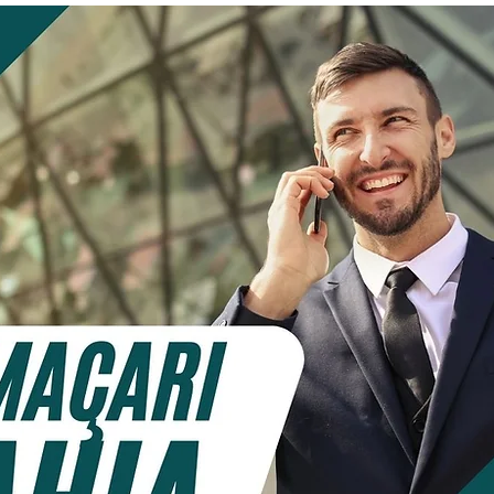
Cotação Planos de Saude
Solicitar Orçamento
resas
Contratar Planos Empresariais
Portfolio Plan
0 a 199 Pessoas
Contratar Planos de Saude Empresas
Rio Grande do Sul
Contratar Plano de Saude